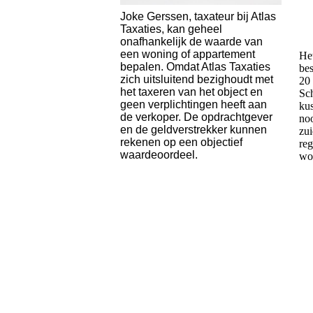
Joke Gerssen, taxateur bij Atlas
Taxaties, kan geheel
onafhankelijk de waarde van
een woning of appartement
Het
bepalen. Omdat Atlas Taxaties
bes
zich uitsluitend bezighoudt met
20
het taxeren van het object en
Sc
geen verplichtingen heeft aan
kus
de verkoper. De opdrachtgever
no
en de geldverstrekker kunnen
zui
rekenen op een objectief
reg
waardeoordeel.
wo