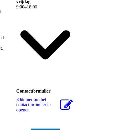
vrijdag
9
:
00
–
18
:
00
t
md
t.
Contactformulier
Klik hier om het
contactformulier te
openen